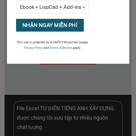
TẢI NGAY
This site is protected by reCAPTCHA and the Google
Privacy Policy
and
Terms of Service
apply.
XEM HƯỚNG DẪN
File Excel TỪ ĐIỂN TIẾNG ANH XÂY DỰNG
được chúng tôi sưu tập từ nhiều nguồn
chất lượng.