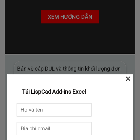
XEM HƯỚNG DẪN
Bản vẽ cáp DUL và thông tin khối lượng đơn
×
vị cáp các tiêu chuẩn cáp theo ASTM, BS,
JIS, GB. Kỹ sư QS có thể sử dụng khối
Tải LispCad Add-ins Excel
lượng đơn vị này để bóc khối lượng cáp.