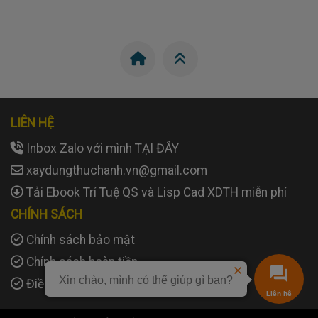
LIÊN HỆ
Inbox Zalo với mình TẠI ĐÂY
xaydungthuchanh.vn@gmail.com
Tải Ebook Trí Tuệ QS và Lisp Cad XDTH miễn phí
CHÍNH SÁCH
Chính sách bảo mật
Chính sách hoàn tiền
Xin chào, mình có thể giúp gì bạn?
Điều khoản và điều kiện