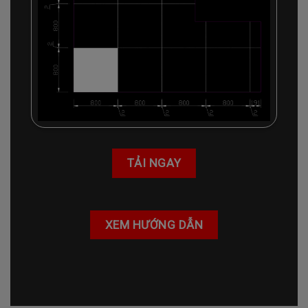
TẢI NGAY
XEM HƯỚNG DẪN