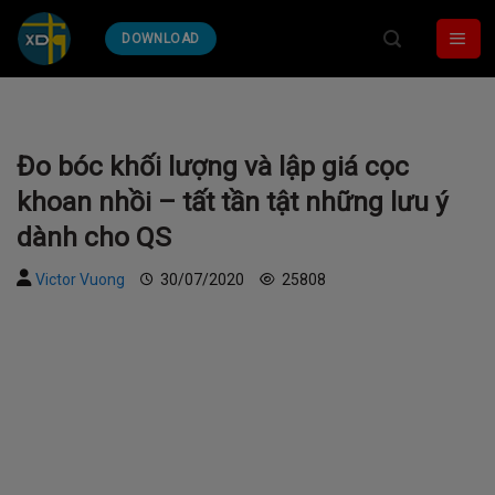
Skip
DOWNLOAD
to
content
Đo bóc khối lượng và lập giá cọc
khoan nhồi – tất tần tật những lưu ý
dành cho QS
Victor Vuong
30/07/2020
25808