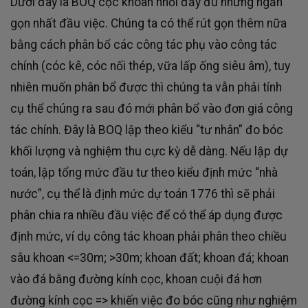
Dưới đây là BOQ cọc khoan nhồi đầy đủ nhưng ngắn
gọn nhất đầu việc. Chúng ta có thể rút gọn thêm nữa
bằng cách phân bổ các công tác phụ vào công tác
chính (cóc kê, cóc nối thép, vữa lấp ống siêu âm), tuy
nhiên muốn phân bổ được thì chúng ta vẫn phải tính
cụ thể chúng ra sau đó mới phân bổ vào đơn giá công
tác chính. Đây là BOQ lập theo kiểu “tư nhân” đo bóc
khối lượng và nghiệm thu cực kỳ dễ dàng. Nếu lập dự
toán, lập tổng mức đầu tư theo kiểu định mức “nhà
nước”, cụ thể là định mức dự toán 1776 thì sẽ phải
phân chia ra nhiều đầu việc để có thể áp dụng được
định mức, ví dụ công tác khoan phải phân theo chiều
sâu khoan <=30m; >30m; khoan đất; khoan đá; khoan
vào đá bằng đường kính cọc, khoan cuội đá hơn
đường kính cọc => khiến việc đo bóc cũng như nghiệm