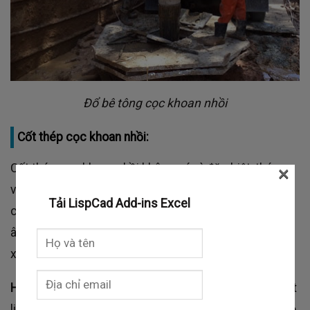
Đổ bê tông cọc khoan nhồi
Cốt thép cọc khoan nhồi:
×
Cốt thép cọc khoan nhồi không có gì đặc biệt, thép
vẫn sử dụng thép xây dựng thông thường tạo thành
Tải LispCad Add-ins Excel
các lồng thép, các lồng thép được lắp sẵn ống siêu
âm, con kê bê tông và được thả lần lượt từng đoạn
xuống hố sau khi thổi rửa và làm sạch đáy cọc.
Hao hụt thép
: Cũng giống như bê tông hay các loại vật
liệu khác khi lập giá cần bỏ chi phí hao hụt vật liệu vào