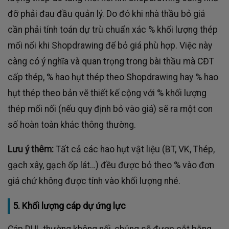
đỡ phải đau đầu quản lý. Do đó khi nhà thầu bỏ giá
cần phải tính toán dự trù chuẩn xác % khối lượng thép
mối nối khi Shopdrawing để bỏ giá phù hợp. Việc này
càng có ý nghĩa và quan trọng trong bài thầu mà CĐT
cấp thép, % hao hụt thép theo Shopdrawing hay % hao
hụt thép theo bản vẽ thiết kế cộng với % khối lượng
thép mối nối (nếu quy định bỏ vào giá) sẽ ra một con
số hoàn toàn khác thông thường.
Lưu ý thêm:
Tất cả các hao hụt vật liệu (BT, VK, Thép,
gạch xây, gạch ốp lát…) đều được bỏ theo % vào đơn
giá chứ không được tính vào khối lượng nhé.
5. Khối lượng cáp dự ứng lực
Cáp DUL thường không nối, chúng sẽ được cắt bằng