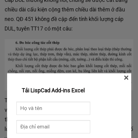
chiều dài cấu kiện cộng thêm chiều dài thêm ở đầu
neo. QĐ 451 không đề cập đến tính khối lượng cáp
DUL, tuyên TT17 có một câu:
×
Tải LispCad Add-ins Excel
Theo đó, khối lượng cáp DUL được đo bóc tương ứng
với chiều dài của kết cấu, về mặt câu chữ thì chưa
thực sự rõ có tính đoạn dài thêm ở đầu neo vào khối
lượng không (cũng có thể hiểu đoạn này được phân bổ