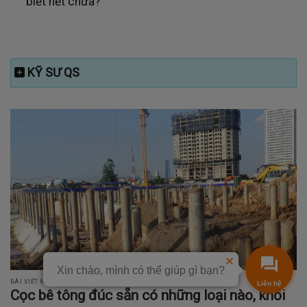
biết hết chưa?
KỸ SƯ QS
Xin chào, mình có thể giúp gì bạn?
BÀI VIẾT NỔI BẬT KỸ SƯ QS XÂY DỰNG THỰC TẾ
Cọc bê tông đúc sẵn có những loại nào, khối