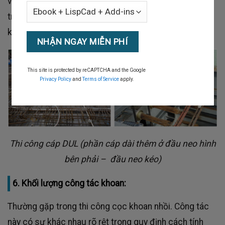
vào đơn giá công tác cáp). Việc này cũng có thể gây
tranh cãi khi nghiệm thu thanh quyết toán sau này nếu
không có quy định cách tính ngay từ đầu.
This site is protected by reCAPTCHA and the Google
Privacy Policy
and
Terms of Service
apply.
Thi công cáp DUL (phần cáp dài thêm ở đầu neo hình
bên phải – đầu neo kéo)
6. Khối lượng công tác khoan:
Thường gặp trong thi công cọc khoan nhồi. Công tác
này có sự khác nhau rõ rệt trong quy định cách tính